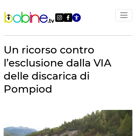
Vai
al
contenuto
Apri le impostazi
Un ricorso contro
l’esclusione dalla VIA
delle discarica di
Pompiod