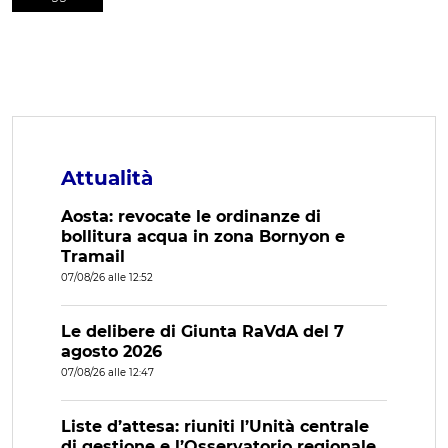
Attualità
Aosta: revocate le ordinanze di
bollitura acqua in zona Bornyon e
Tramail
07/08/26 alle 12:52
Le delibere di Giunta RaVdA del 7
agosto 2026
07/08/26 alle 12:47
Liste d’attesa: riuniti l’Unità centrale
di gestione e l’Osservatorio regionale