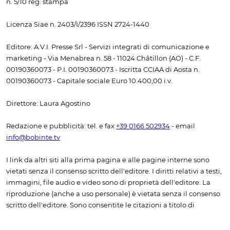
n. 5/10 reg. stampa
Licenza Siae n. 2403/I/2396 ISSN 2724-1440
Editore: A.V.I. Presse Srl - Servizi integrati di comunicazione e
marketing - Via Menabrea n. 58 - 11024 Châtillon (AO) - C.F.
00190360073 - P.I. 00190360073 - Iscritta CCIAA di Aosta n.
00190360073 - Capitale sociale Euro 10.400,00 i.v.
Direttore: Laura Agostino
Redazione e pubblicità: tel. e fax
+39 0166 502934
- email
info@bobinte.tv
I link da altri siti alla prima pagina e alle pagine interne sono
vietati senza il consenso scritto dell'editore. I diritti relativi a testi,
immagini, file audio e video sono di proprietà dell'editore. La
riproduzione (anche a uso personale) è vietata senza il consenso
scritto dell'editore. Sono consentite le citazioni a titolo di
cronaca, studio, critica o recensione, purché accompagnate
dall'indicazione della fonte "www.bobine.tv".
Non è consentito