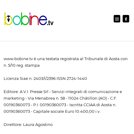
www.bobine.tv è una testata registrata al Tribunale di Aosta con
n. 5/10 reg. stampa
Licenza Siae n. 2403/I/2396 ISSN 2724-1440
Editore: A.V.I. Presse Srl - Servizi integrati di comunicazione e
marketing - Via Menabrea n. 58 - 11024 Châtillon (AO) - C.F.
00190360073 - P.I. 00190360073 - Iscritta CCIAA di Aosta n.
00190360073 - Capitale sociale Euro 10.400,00 i.v.
Direttore: Laura Agostino