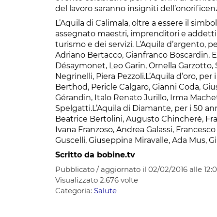
del lavoro saranno insigniti dell’onorificen
L’Aquila di Calimala, oltre a essere il si
assegnato maestri, imprenditori e addetti 
turismo e dei servizi. L’Aquila d’argento, per
Adriano Bertacco, Gianfranco Boscardin, 
Désaymonet, Leo Garin, Ornella Garzotto,
Negrinelli, Piera Pezzoli.L’Aquila d’oro, per 
Berthod, Pericle Calgaro, Gianni Coda, 
Gérandin, Italo Renato Jurillo, Irma Mache
Spelgatti.L’Aquila di Diamante, per i 50 anni
Beatrice Bertolini, Augusto Chincheré, Fra
Ivana Franzoso, Andrea Galassi, Francesco 
Guscelli, Giuseppina Miravalle, Ada Mus, G
Scritto da bobine.tv
Pubblicato / aggiornato il 02/02/2016 alle 12:
Visualizzato
2.676
volte
Categoria:
Salute