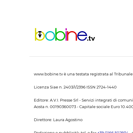
www.bobine.tv è una testata registrata al Tribunale 
Licenza Siae n. 2403/I/2396 ISSN 2724-1440
Editore: A.V.I. Presse Srl - Servizi integrati di com
Aosta n. 00190360073 - Capitale sociale Euro 10.400,
Direttore: Laura Agostino
Redazione e pubblicità: tel. e fax
+39 0166 502934
- 