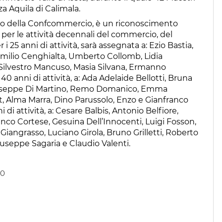
za Aquila di Calimala.
mbolo della Confcommercio, è un riconoscimento
per le attività decennali del commercio, del
 i 25 anni di attività, sarà assegnata a: Ezio Bastia,
Emilio Cenghialta, Umberto Collomb, Lidia
 Silvestro Mancuso, Masia Silvana, Ermanno
i 40 anni di attività, a: Ada Adelaide Bellotti, Bruna
Giuseppe Di Martino, Remo Domanico, Emma
t, Alma Marra, Dino Parussolo, Enzo e Gianfranco
 di attività, a: Cesare Balbis, Antonio Belfiore,
nco Cortese, Gesuina Dell’Innocenti, Luigi Fosson,
Giangrasso, Luciano Girola, Bruno Grilletti, Roberto
iuseppe Sagaria e Claudio Valenti.
00