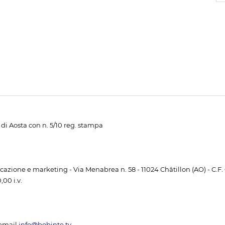
di Aosta con n. 5/10 reg. stampa
unicazione e marketing - Via Menabrea n. 58 - 11024 Châtillon (AO) - C.F
00 i.v.
email
info@bobinte.tv