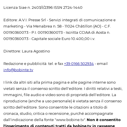
Licenza Siae n. 2403/I/2396 ISSN 2724-1440
Editore: A.V.I. Presse Srl - Servizi integrati di comunicazione e
marketing - Via Menabrea n. 58 - 11024 Châtillon (AO) - C.F.
00190360073 - P.I. 00190360073 - Iscritta CCIAA di Aosta n.
00190360073 - Capitale sociale Euro 10.400,00 i.v.
Direttore: Laura Agostino
Redazione e pubblicità: tel. e fax
+39 0166 502934
- email
info@bobinte.tv
I link da altri siti alla prima pagina e alle pagine interne sono
vietati senza il consenso scritto dell'editore. I diritti relativi a testi,
immagini, file audio e video sono di proprietà dell'editore. La
riproduzione (anche a uso personale) è vietata senza il consenso
scritto dell'editore. Sono consentite le citazioni a titolo di
cronaca, studio, critica o recensione, purché accompagnate
dall'indicazione della fonte "www.bobine.tv".
Non è consentito
l'inserimento di contenuti tratti da bobine.tv in rassegne