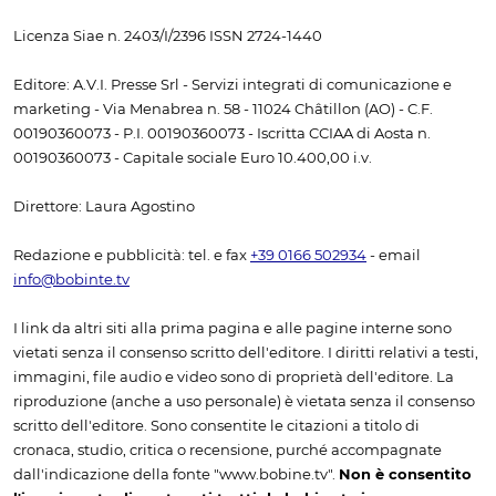
Licenza Siae n. 2403/I/2396 ISSN 2724-1440
Editore: A.V.I. Presse Srl - Servizi integrati di comunicazione e
marketing - Via Menabrea n. 58 - 11024 Châtillon (AO) - C.F.
00190360073 - P.I. 00190360073 - Iscritta CCIAA di Aosta n.
00190360073 - Capitale sociale Euro 10.400,00 i.v.
Direttore: Laura Agostino
Redazione e pubblicità: tel. e fax
+39 0166 502934
- email
info@bobinte.tv
I link da altri siti alla prima pagina e alle pagine interne sono
vietati senza il consenso scritto dell'editore. I diritti relativi a testi,
immagini, file audio e video sono di proprietà dell'editore. La
riproduzione (anche a uso personale) è vietata senza il consenso
scritto dell'editore. Sono consentite le citazioni a titolo di
cronaca, studio, critica o recensione, purché accompagnate
dall'indicazione della fonte "www.bobine.tv".
Non è consentito