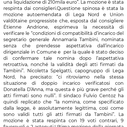
una liquidazione di 210mila euro”. La mozione è stata
respinta dai consiglieri.Questione spinosa è stata la
mozione autoemendata di Lega Nord e Union
valdôtaine progressiste che, esposta dal consigliere
Étienne Andrione, esprimeva la necessità di
verificare le “condizioni di compatibilità d’incarico del
segretario generale Annamaria Tambini, nominata
senza che prendesse aspettativa dall’incarico
dirigenziale in Comune e per la quale è stato deciso
di confermare tale nomina dopo l’aspettativa
retroattiva, nonché la validità degli atti firmati da
Tambini”. Nicoletta Spelgatti, capogruppo di Lega
Nord, ha precisato: “ci ritroviamo nella stessa
situazione di doppio incarico verificatosi con
Donatella D’Anna, ma questa è più grave perché gli
atti firmati sono nulli”. Il sindaco Fulvio Centoz ha
quindi replicato che “la nomina, come specificato
dalla legge, è assolutamente legittima, così come
sono validi tutti gli atti firmati da Tambini”. La
mozione è stata respinta con 19 voti contrari, 9
favorevoli e 2 astenuti.Ultima mozione della giornata