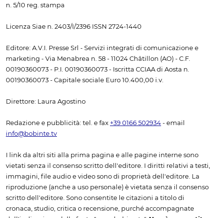
n. 5/10 reg. stampa
Licenza Siae n. 2403/I/2396 ISSN 2724-1440
Editore: A.V.I. Presse Srl - Servizi integrati di comunicazione e
marketing - Via Menabrea n. 58 - 11024 Châtillon (AO) - C.F.
00190360073 - P.I. 00190360073 - Iscritta CCIAA di Aosta n.
00190360073 - Capitale sociale Euro 10.400,00 i.v.
Direttore: Laura Agostino
Redazione e pubblicità: tel. e fax
+39 0166 502934
- email
info@bobinte.tv
I link da altri siti alla prima pagina e alle pagine interne sono
vietati senza il consenso scritto dell'editore. I diritti relativi a testi,
immagini, file audio e video sono di proprietà dell'editore. La
riproduzione (anche a uso personale) è vietata senza il consenso
scritto dell'editore. Sono consentite le citazioni a titolo di
cronaca, studio, critica o recensione, purché accompagnate