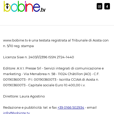
www.bobine.tv è una testata registrata al Tribunale di Aosta con
n. 5/10 reg. stampa
Licenza Siae n. 2403/I/2396 ISSN 2724-1440
Editore: A.V.I. Presse Srl - Servizi integrati di comunicazione e
marketing - Via Menabrea n. 58 - 11024 Châtillon (AO) - C.F.
00190360073 - P.I. 00190360073 - Iscritta CCIAA di Aosta n.
00190360073 - Capitale sociale Euro 10.400,00 i.v.
Direttore: Laura Agostino
Redazione e pubblicità: tel. e fax
+39 0166 502934
- email
info@bobinte.tv