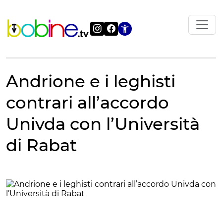
Vai
al
contenuto
Apri le impostazi
Andrione e i leghisti
contrari all’accordo
Univda con l’Università
di Rabat