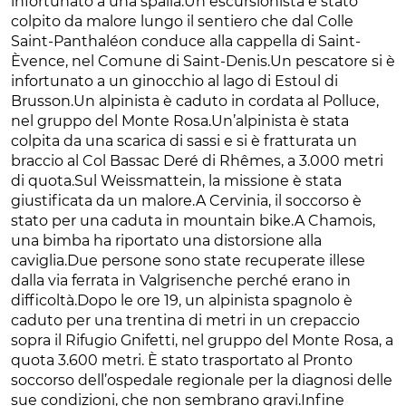
infortunato a una spalla.Un escursionista è stato
colpito da malore lungo il sentiero che dal Colle
Saint-Panthaléon conduce alla cappella di Saint-
Èvence, nel Comune di Saint-Denis.Un pescatore si è
infortunato a un ginocchio al lago di Estoul di
Brusson.Un alpinista è caduto in cordata al Polluce,
nel gruppo del Monte Rosa.Un’alpinista è stata
colpita da una scarica di sassi e si è fratturata un
braccio al Col Bassac Deré di Rhêmes, a 3.000 metri
di quota.Sul Weissmattein, la missione è stata
giustificata da un malore.A Cervinia, il soccorso è
stato per una caduta in mountain bike.A Chamois,
una bimba ha riportato una distorsione alla
caviglia.Due persone sono state recuperate illese
dalla via ferrata in Valgrisenche perché erano in
difficoltà.Dopo le ore 19, un alpinista spagnolo è
caduto per una trentina di metri in un crepaccio
sopra il Rifugio Gnifetti, nel gruppo del Monte Rosa, a
quota 3.600 metri. È stato trasportato al Pronto
soccorso dell’ospedale regionale per la diagnosi delle
sue condizioni, che non sembrano gravi.Infine