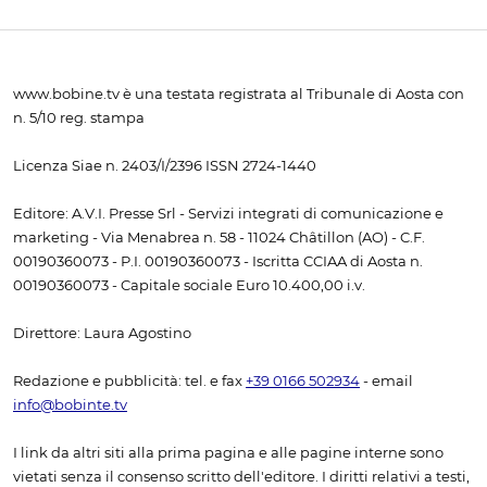
www.bobine.tv è una testata registrata al Tribunale di Aosta con
n. 5/10 reg. stampa
Licenza Siae n. 2403/I/2396 ISSN 2724-1440
Editore: A.V.I. Presse Srl - Servizi integrati di comunicazione e
marketing - Via Menabrea n. 58 - 11024 Châtillon (AO) - C.F.
00190360073 - P.I. 00190360073 - Iscritta CCIAA di Aosta n.
00190360073 - Capitale sociale Euro 10.400,00 i.v.
Direttore: Laura Agostino
Redazione e pubblicità: tel. e fax
+39 0166 502934
- email
info@bobinte.tv
I link da altri siti alla prima pagina e alle pagine interne sono
vietati senza il consenso scritto dell'editore. I diritti relativi a testi,