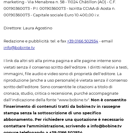
marketing - Via Menabrea n. 58 - 11024 Châtillon (AO) - C.F.
00190360073 - P.I. 00190360073 - Iscritta CCIAA di Aosta n.
00190360073 - Capitale sociale Euro 10.400,00 i.v.
Direttore: Laura Agostino
Redazione e pubblicità: tel. e fax
+39 0166 502934
- email
info@bobinte.tv
I link da altri siti alla prima pagina e alle pagine interne sono
vietati senza il consenso scritto dell'editore. I diritti relativi a testi,
immagini, file audio e video sono di proprietà dell'editore. La
riproduzione (anche a uso personale) è vietata senza il consenso
scritto dell'editore. Sono consentite le citazioni a titolo di
cronaca, studio, critica o recensione, purché accompagnate
dall'indicazione della fonte "www.bobine.tv".
Non è consentito
l'inserimento di contenuti tratti da bobine.tv in rassegne
stampa senza la sottoscrizione di uno specifico
abbonamento. Per richiedere una quotazione è necessario
contattare l'amministrazione, scrivendo a info@bobine.tv
oppure telefonando a +39 0166 502934