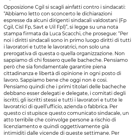
Opposizione Cgil si scagli ainfatti contro i sindacati:
“Abbiamo letto con sconcerto le dichiarazioni
espresse da alcuni dirigenti sindacali valdostani (Fp
Cgil, Cisl Fp, Savt e Uil Fpl)”, si legge su una nota
stampa firmata da Luca Scacchi, che prosegue: “Per
noi i diritti sindacali sono in primo luogo diritti di tutti
i lavoratori e tutte le lavoratrici, non solo una
prerogativa di questa o quella organizzazione. Non
sappiamo di chi fossero quelle bacheche. Pensiamo
però che sia fondamentale garantire piena
cittadinanza e libertà di opinione in ogni posto di
lavoro. Sappiamo bene che oggi non è cosi.
Pensiamo quindi che i primi titolari delle bacheche
debbano esser delegati e delegate, i comitati degli
iscritti, gli iscritti stessi e tutti i lavoratori e tutte le
lavoratrici di quell’ufficio, azienda o fabbrica. Per
questo ci stupisce questo comunicato sindacale, un
atto terribile che coinvolge persone a rischio di
licenziamento e quindi oggettivamente già
intimiditi dalle vicende di queste settimane. Per