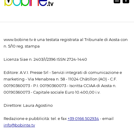
www.bobine.tv è una testata registrata al Tribunale di Aosta con
n. 5/10 reg. stampa
Licenza Siae n. 2403/I/2396 ISSN 2724-1440
Editore: A.V.I. Presse Srl - Servizi integrati di comunicazione e
marketing - Via Menabrea n. 58 - 11024 Châtillon (AO) - C.F.
00190360073 - P.I. 00190360073 - Iscritta CCIAA di Aosta n.
00190360073 - Capitale sociale Euro 10.400,00 i.v.
Direttore: Laura Agostino
Redazione e pubblicità: tel. e fax
+39 0166 502934
- email
info@bobinte.tv