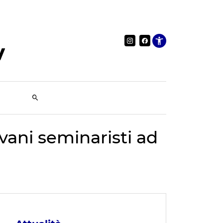
Apri le im
vani seminaristi ad