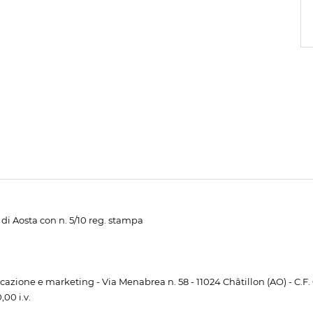
di Aosta con n. 5/10 reg. stampa
unicazione e marketing - Via Menabrea n. 58 - 11024 Châtillon (AO) - C.F
00 i.v.