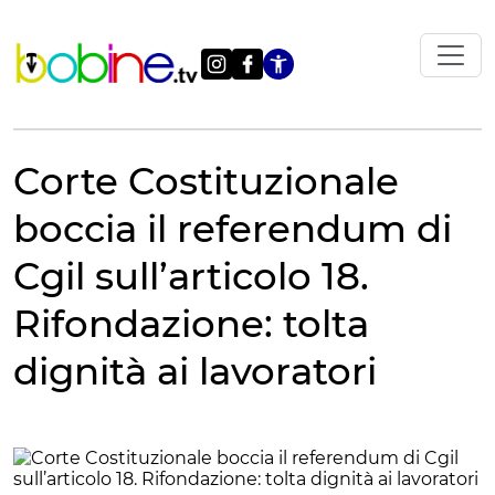
Vai
al
contenuto
Apri le impostazi
Corte Costituzionale
boccia il referendum di
Cgil sull’articolo 18.
Rifondazione: tolta
dignità ai lavoratori