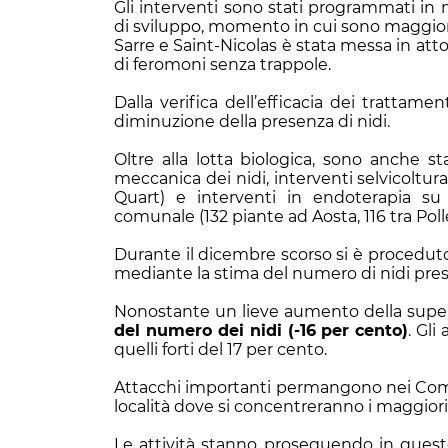
Gli interventi sono stati programmati in 
di sviluppo, momento in cui sono maggiorme
Sarre e Saint-Nicolas è stata messa in atto
di feromoni senza trappole.
Dalla verifica dell’efficacia dei trattame
diminuzione della presenza di nidi.
Oltre alla lotta biologica, sono anche st
meccanica dei nidi, interventi selvicoltura
Quart) e interventi in endoterapia su
comunale (132 piante ad Aosta, 116 tra Polle
Durante il dicembre scorso si è proceduto
mediante la stima del numero di nidi prese
Nonostante un lieve aumento della superf
del numero dei nidi (-16 per cento)
. Gli
quelli forti del 17 per cento.
Attacchi importanti permangono nei Comuni
località dove si concentreranno i maggiori
Le attività stanno proseguendo in quest