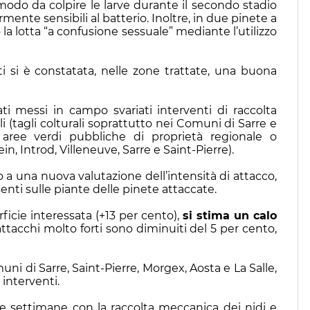
modo da colpire le larve durante il secondo stadio
nte sensibili al batterio. Inoltre, in due pinete a
 la lotta “a confusione sessuale” mediante l’utilizzo
nti si è constatata, nelle zone trattate, una buona
ati messi in campo svariati interventi di raccolta
li (tagli colturali soprattutto nei Comuni di Sarre e
 aree verdi pubbliche di proprietà regionale o
in, Introd, Villeneuve, Sarre e Saint-Pierre).
 a una nuova valutazione dell’intensità di attacco,
nti sulle piante delle pinete attaccate.
icie interessata (+13 per cento),
si stima un calo
 attacchi molto forti sono diminuiti del 5 per cento,
 di Sarre, Saint-Pierre, Morgex, Aosta e La Salle,
 interventi.
e settimane con la raccolta meccanica dei nidi e