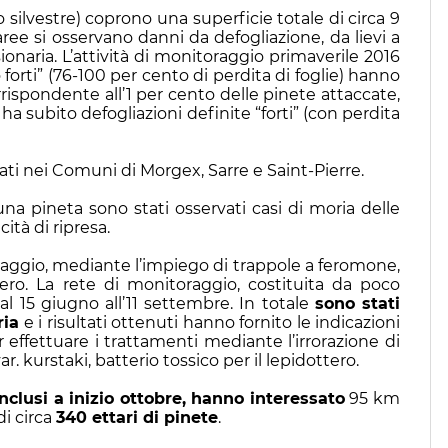
o silvestre) coprono una superficie totale di circa 9
aree si osservano danni da defogliazione, da lievi a
sionaria. L’attività di monitoraggio primaverile 2016
forti” (76-100 per cento di perdita di foglie) hanno
rrispondente all’1 per cento delle pinete attaccate,
ha subito defogliazioni definite “forti” (con perdita
levati nei Comuni di Morgex, Sarre e Saint-Pierre.
una pineta sono stati osservati casi di moria delle
ità di ripresa.
oraggio, mediante l’impiego di trappole a feromone,
ero. La rete di monitoraggio, costituita da poco
l 15 giugno all’11 settembre. In totale
sono stati
ria
e i risultati ottenuti hanno fornito le indicazioni
 effettuare i trattamenti mediante l’irrorazione di
r. kurstaki, batterio tossico per il lepidottero.
onclusi a inizio ottobre, hanno interessato
95 km
di circa
340 ettari di pinete
.