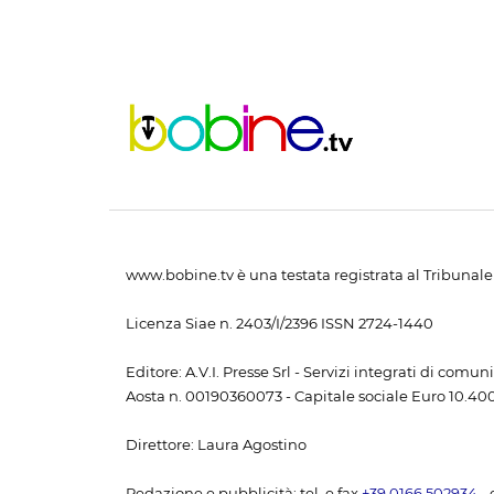
www.bobine.tv è una testata registrata al Tribunale 
Licenza Siae n. 2403/I/2396 ISSN 2724-1440
Editore: A.V.I. Presse Srl - Servizi integrati di com
Aosta n. 00190360073 - Capitale sociale Euro 10.400,
Direttore: Laura Agostino
Redazione e pubblicità: tel. e fax
+39 0166 502934
- 