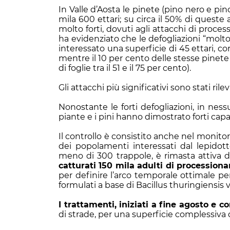
In Valle d’Aosta le pinete (pino nero e pin
mila 600 ettari; su circa il 50% di queste 
molto forti, dovuti agli attacchi di proces
ha evidenziato che le defogliazioni “molto 
interessato una superficie di 45 ettari, co
mentre il 10 per cento delle stesse pinete 
di foglie tra il 51 e il 75 per cento).
Gli attacchi più significativi sono stati ri
Nonostante le forti defogliazioni, in ness
piante e i pini hanno dimostrato forti capac
Il controllo è consistito anche nel monit
dei popolamenti interessati dal lepidott
meno di 300 trappole, è rimasta attiva da
catturati 150 mila adulti di processiona
per definire l’arco temporale ottimale per
formulati a base di Bacillus thuringiensis va
I trattamenti, iniziati a fine agosto e c
di strade, per una superficie complessiva 