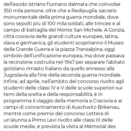
dell’esodo istriano fiumano dalmata che coinvolse
350 mila persone, oltre che a Redipuglia, sacrario
monumentale della prima guerra mondiale, dove
sono sepolti più di 100 mila soldati, alle trincee e al
campo di battaglia del Monte San Michele. A Gorizia,
città crocevia delle grandi culture europee, latina,
slava e germanica, gli studenti scopriranno il Museo
della Grande Guerra e la piazza Transalpina, oggi
simbolo dell’unificazione europea, ma dove passava
la recinzione costruita nel 1947 per separare l’abitato
goriziano rimasto italiano da quello annesso alla
Jugoslavia alla fine della seconda guerra mondiale.
Infine, ad aprile, nell’ambito del concorso rivolto agli
studenti delle classi IV e V delle scuole superiori sui
temi della scelta e della responsabilità, è in
programma il viaggio della memoria a Cracovia e ai
campi di concentramento di Auschwitz-Birkenau,
mentre come premio del concorso Lettera di
un’alunna a Primo Levi rivolto alle classi III delle
scuole medie, è prevista la visita al Mémorial des