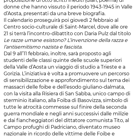
proposizione di otto scritti inediti (diari, poema) di
donne che hanno vissuto il periodo 1943-1945 in Valle
d’Aosta, presentati da una breve biografia.
Il calendario proseguirà poi giovedì 2 febbraio al
Centro socio-culturale di Saint-Marcel, dove alle ore
21 si terrà l’incontro-dibattito con Daria Pulz dal titolo
Le razze umane esistono? L’invenzione della razza e
l’antisemitismo nazista e fascista
.
Dal 9 all’11 febbraio, inoltre, sarà proposto agli
studenti delle classi quinte delle scuole superiori
della Valle d’Aosta un viaggio di studio a Trieste e a
Gorizia. L’iniziativa è volta a promuovere un percorso
di sensibilizzazione e approfondimento sul tema dei
massacri delle foibe e dell’esodo giuliano-dalmata,
con la visita alla Risiera di San Sabba, unico campo di
sterminio italiano, alla Foiba di Basovizza, simbolo di
tutte le atrocità commesse sul finire della seconda
guerra mondiale e negli anni successivi dalle milizie
e dai fiancheggiatori del dittatore comunista Tito, al
Campo profughi di Padriciano, diventato museo
nazionale in ricordo delle vittime delle Foibe e