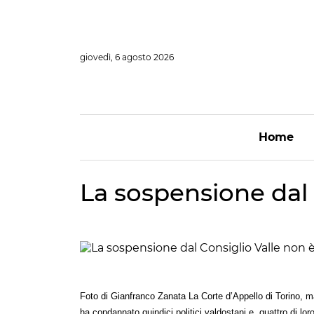
Vai
al
contenuto
giovedì, 6 agosto 2026
Home
La sospensione dal
Foto di Gianfranco Zanata La Corte d’Appello di Torino, m
ha condannato quindici politici valdostani e, quattro di lo