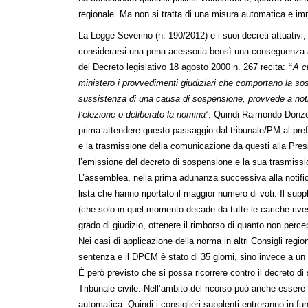
regionale. Ma non si tratta di una misura automatica e im
La Legge Severino (n. 190/2012) e i suoi decreti attuativi
considerarsi una pena acessoria bensì una conseguenza am
del Decreto legislativo 18 agosto 2000 n. 267 recita:
“
A cu
ministero i provvedimenti giudiziari che comportano la sos
sussistenza di una causa di sospensione, provvede a notif
l’elezione o deliberato la nomina
“. Quindi Raimondo Donze
prima attendere questo passaggio dal tribunale/PM al prefe
e la trasmissione della comunicazione da questi alla Presid
l’emissione del decreto di sospensione e la sua trasmissio
L’assemblea, nella prima adunanza successiva alla notific
lista che hanno riportato il maggior numero di voti. Il supp
(che solo in quel momento decade da tutte le cariche rives
grado di giudizio, ottenere il rimborso di quanto non percep
Nei casi di applicazione della norma in altri Consigli region
sentenza e il DPCM è stato di 35 giorni, sino invece a u
È però previsto che si possa ricorrere contro il decreto d
Tribunale civile. Nell’ambito del ricorso può anche esser
automatica. Quindi i consiglieri supplenti entreranno in fu