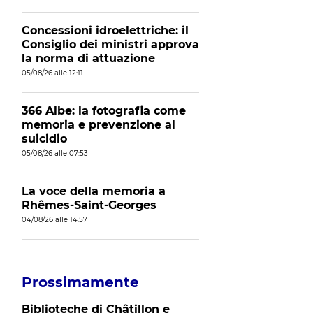
Concessioni idroelettriche: il
Consiglio dei ministri approva
la norma di attuazione
05/08/26 alle 12:11
366 Albe: la fotografia come
memoria e prevenzione al
suicidio
05/08/26 alle 07:53
La voce della memoria a
Rhêmes-Saint-Georges
04/08/26 alle 14:57
Prossimamente
Biblioteche di Châtillon e