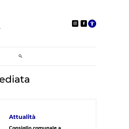
Apri le im
ediata
Attualità
Consiglio comunale a