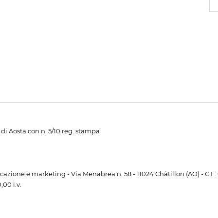
di Aosta con n. 5/10 reg. stampa
unicazione e marketing - Via Menabrea n. 58 - 11024 Châtillon (AO) - C.F
00 i.v.