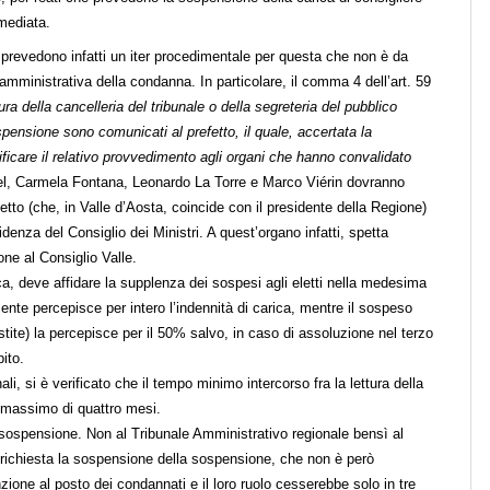
mediata.
, prevedono infatti un iter procedimentale per questa che non è da
ministrativa della condanna. In particolare, il comma 4 dell’art. 59
ra della cancelleria del tribunale o della segreteria del pubblico
pensione sono comunicati al prefetto, il quale, accertata la
icare il relativo provvedimento agli organi che hanno convalidato
l, Carmela Fontana, Leonardo La Torre e Marco Viérin dovranno
tto (che, in Valle d’Aosta, coincide con il presidente della Regione)
enza del Consiglio dei Ministri. A quest’organo infatti, spetta
ne al Consiglio Valle.
a, deve affidare la supplenza dei sospesi agli eletti nella medesima
lente percepisce per intero l’indennità di carica, mentre il sospeso
tite) la percepisce per il 50% salvo, in caso di assoluzione nel terzo
ito.
ali, si è verificato che il tempo minimo intercorso fra la lettura della
n massimo di quattro mesi.
i sospensione. Non al Tribunale Amministrativo regionale bensì al
e richiesta la sospensione della sospensione, che non è però
nzione al posto dei condannati e il loro ruolo cesserebbe solo in tre