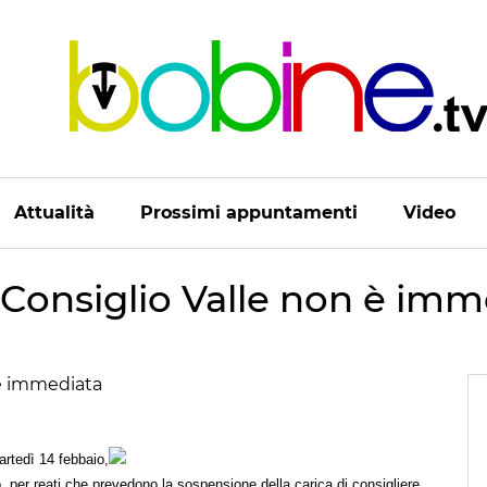
Attualità
Prossimi appuntamenti
Video
 Consiglio Valle non è imm
artedì 14 febbaio,
ro, per reati che prevedono la sospensione della carica di consigliere