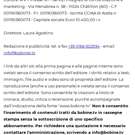
marketing - Via Menabrea n. 58 - 11024 Châtillon (AO) - C.F.
00190360073 - P.I. 00190360073 - Iscritta CCIAA di Aosta n.
00190360073 - Capitale sociale Euro 10.400,00 i.v.
Direttore: Laura Agostino
Redazione e pubblicità: tel. e fax
+39 0166 502934
- email
info@bobinte.tv
I link da altri siti alla prima pagina e alle pagine interne sono
vietati senza il consenso scritto dell'editore. I diritti relativi a testi,
immagini, file audio e video sono di proprietà dell'editore. La
riproduzione (anche a uso personale) è vietata senza il consenso
scritto dell'editore. Sono consentite le citazioni a titolo di
cronaca, studio, critica o recensione, purché accompagnate
dall'indicazione della fonte "www.bobine.tv".
Non è consentito
l'inserimento di contenuti tratti da bobine.tv in rassegne
stampa senza la sottoscrizione di uno specifico
abbonamento. Per richiedere una quotazione è necessario
contattare l'amministrazione, scrivendo a info@bobine.tv