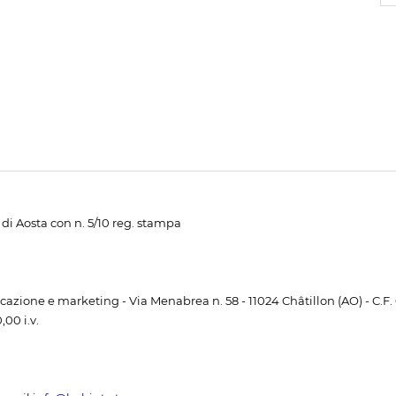
di Aosta con n. 5/10 reg. stampa
unicazione e marketing - Via Menabrea n. 58 - 11024 Châtillon (AO) - C.F
00 i.v.