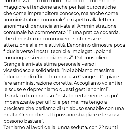
commessa”. “Il mio ruolo – ha detto – mi impone
maggiore attenzione anche per fasi burocratiche
che come imprenditore conosco, ma anche come
amministratore comunale” e rispetto alla lettera
anonima di denuncia arrivata all’Amministrazione
comunale ha commentato “È una pratica codarda,
che dimostra un commovente interesse e
attenzione alle mie attività. L’anonimo dimostra poca
fiducia verso i nostri tecnici e impiegati, poiché
comunque si erano già mossi”. Dal consigliere
Grange è arrivata stima personale verso il
vicesindaco e solidarietà. “Noi abbiamo massima
fiducia negli uffici – ha concluso Grange -. Ci piace
fare amministrazione corretta. Accogliamo volentieri
le scuse e deprechiamo questi gesti anonimi”.
Il sindaco ha concluso: “è stato certamente un po’
imbarazzante per uffici e per me, ma tengo a
precisare che parliamo di un abuso sanabile con una
multa. Credo che tutti possano sbagliare e le scuse
possono bastare”.
Torniamo ai lavori della lunga seduta, con 22 punti