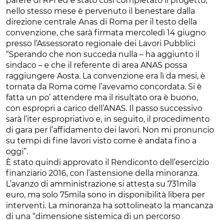
parere di RFI ed è stato così completato il progetto,
nello stesso mese è pervenuto il benestare dalla
direzione centrale Anas di Roma per il testo della
convenzione, che sarà firmata mercoledì 14 giugno
presso l’Assessorato regionale dei Lavori Pubblici
“Sperando che non succeda nulla – ha aggiunto il
sindaco – e che il referente di area ANAS possa
raggiungere Aosta. La convenzione era lì da mesi, è
tornata da Roma come l’avevamo concordata. Si è
fatta un po’ attendere ma il risultato ora è buono,
con espropri a carico dell’ANAS. Il passo successivo
sarà l’iter espropriativo e, in seguito, il procedimento
di gara per l’affidamento dei lavori. Non mi pronuncio
su tempi di fine lavori visto come è andata fino a
oggi”.
È stato quindi approvato il Rendiconto dell’esercizio
finanziario 2016, con l’astensione della minoranza.
L’avanzo di amministrazione si attesta su 731mila
euro, ma solo 75mila sono in disponibilità libera per
interventi. La minoranza ha sottolineato la mancanza
di una “dimensione sistemica di un percorso