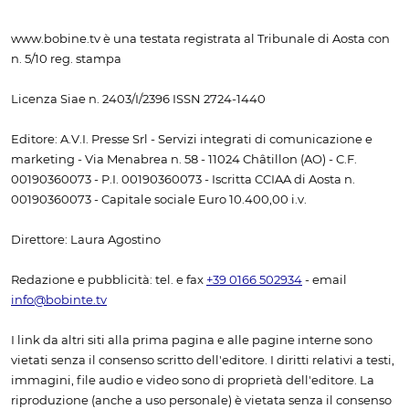
www.bobine.tv è una testata registrata al Tribunale di Aosta con
n. 5/10 reg. stampa
Licenza Siae n. 2403/I/2396 ISSN 2724-1440
Editore: A.V.I. Presse Srl - Servizi integrati di comunicazione e
marketing - Via Menabrea n. 58 - 11024 Châtillon (AO) - C.F.
00190360073 - P.I. 00190360073 - Iscritta CCIAA di Aosta n.
00190360073 - Capitale sociale Euro 10.400,00 i.v.
Direttore: Laura Agostino
Redazione e pubblicità: tel. e fax
+39 0166 502934
- email
info@bobinte.tv
I link da altri siti alla prima pagina e alle pagine interne sono
vietati senza il consenso scritto dell'editore. I diritti relativi a testi,
immagini, file audio e video sono di proprietà dell'editore. La
riproduzione (anche a uso personale) è vietata senza il consenso