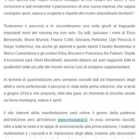
conoscere a tutti rendendoli il palcoscenico di una nuova impresa che sappia
coniugare sport, natura e scoperta e rispetto del nostro straordinario territorio
”.
Testeranno il percorso e lo racconteranno una volta giunti al traguardo
importanti nomi del running ma non solo. Su tutti, spiccano i nomi di Enzo
Benvenuto, Bruno Brunod, Franco Collé, Gloriana Pellissier, Ugo Perucca e
Diego Vuillermoz, ma anche gli alpinisti e guide alpine Claudio Bastrentaz e
Marco Camandona e gli sciatori Elisa Brocard e Francesco De Fabiani. Ospite
d’eccezione sarà Silvio Mondinelli, secondo italiano ad aver raggiunto tutte le
quattordici vette più alte del mondo senza l’uso di ossigeno supplementare.
Al termine di quest’edizione zero verranno raccolti dati ed impressioni degli
atleti e verrà perfezionato il percorso in vista della prima edizione, che si terrà
a giugno 2018 e che proporrà, oltre alla gara, un momento di incontro serale
sul tema montagna, natura e sport.
Il sito internet della manifestazione sarà online il giorno della partenza
dell’edizione zero all’indirizzo
www.grivolatrail.it
. In esso verranno raccolti,
oltre a tutte le news e le tappe di avvicinamento alla prima edizione, i materiali
multimediali e i racconti e le impressioni degli atleti, insieme alle descrizioni