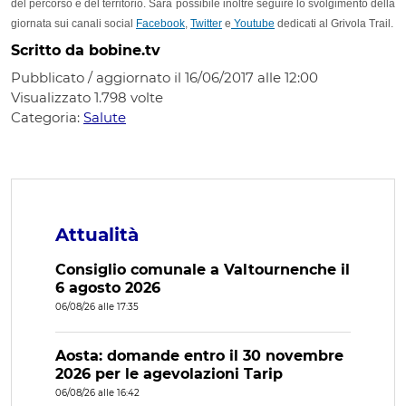
del percorso e del territorio. Sarà possibile inoltre seguire lo svolgimento della
giornata sui canali social
Facebook
,
Twitter
e
Youtube
dedicati al Grivola Trail.
Scritto da bobine.tv
Pubblicato / aggiornato il 16/06/2017 alle 12:00
Visualizzato
1.798
volte
Categoria:
Salute
Attualità
Consiglio comunale a Valtournenche il
6 agosto 2026
06/08/26 alle 17:35
Aosta: domande entro il 30 novembre
2026 per le agevolazioni Tarip
06/08/26 alle 16:42