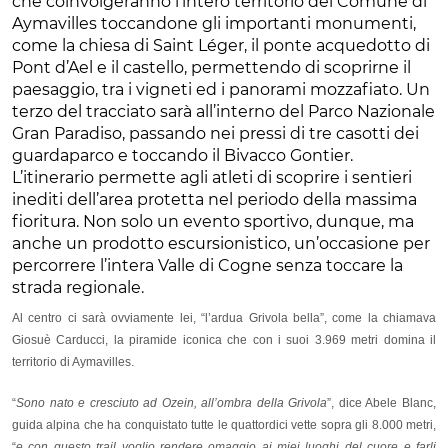
che coinvolgeranno l’intero territorio del Comune di
Aymavilles toccandone gli importanti monumenti,
come la chiesa di Saint Léger, il ponte acquedotto di
Pont d’Ael e il castello, permettendo di scoprirne il
paesaggio, tra i vigneti ed i panorami mozzafiato. Un
terzo del tracciato sarà all’interno del Parco Nazionale
Gran Paradiso, passando nei pressi di tre casotti dei
guardaparco e toccando il Bivacco Gontier.
L’itinerario permette agli atleti di scoprire i sentieri
inediti dell’area protetta nel periodo della massima
fioritura. Non solo un evento sportivo, dunque, ma
anche un prodotto escursionistico, un’occasione per
percorrere l’intera Valle di Cogne senza toccare la
strada regionale.
Al centro ci sarà ovviamente lei, “l’ardua Grivola bella”, come la chiamava
Giosuè Carducci, la piramide iconica che con i suoi 3.969 metri domina il
territorio di Aymavilles.
“
Sono nato e cresciuto ad Ozein, all’ombra della Grivola
”, dice Abele Blanc,
guida alpina che ha conquistato tutte le quattordici vette sopra gli 8.000 metri,
“
e con questo trail voglio rendere omaggio ai miei luoghi del cuore e farli