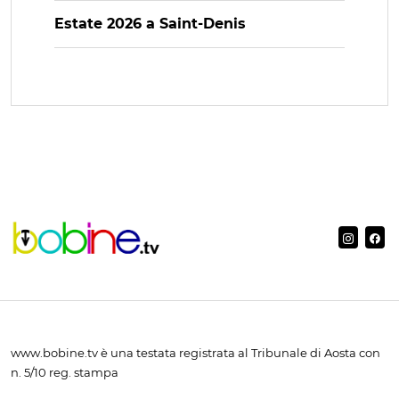
Estate 2026 a Saint-Denis
www.bobine.tv è una testata registrata al Tribunale di Aosta con
n. 5/10 reg. stampa