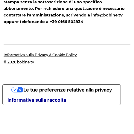
stampa senza la sottoscrizione di uno specifico
abbonamento. Per richiedere una quotazione è necessario
contattare l'amministrazione, scrivendo a info@bobine.tv
oppure telefonando a +39 0166 502934
Informativa sulla Privacy & Cookie Policy
© 2026 bobine.tv
Le tue preferenze relative alla privacy
Informativa sulla raccolta