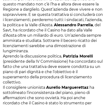
questo mandato non c’è l’ha e allora deve essere la
Regione a darglielo. Quest’azienda deve vivere e non
sopravvivere. E se questa trattativa si concluderà con
i licenziamenti, perderemo tutti: i sindacati, l’azienda,
la politica e la Valle d’Aosta.
Alessandro Parrella
, del
Savt, ha ricordato che il Casino ha dato alla Valle
d’Aosta oltre un miliardo di euro. Un’azienda sempre
ammirata e studiata. Sottrarre il becero ricatto dei
licenziamenti sarebbe una dimostrazione di
lungimiranza.
Aprendo la discussione politica,
Patrizia Morelli
(presidente della IV Commissione) ha concordato sul
fatto che una trattativa deve essere condotta su un
piano di pari dignità e che l’obiettivo è il
superamento della procedura di licenziamento
collettivo.
Il consigliere unionista
Aurelio Marguerettaz
ha
sottolineato l’inconsistenza del piano, pieno di
affermazioni che sono ovvietà. Ha poi anche
ricordato che il Casino è stato lo strumento per