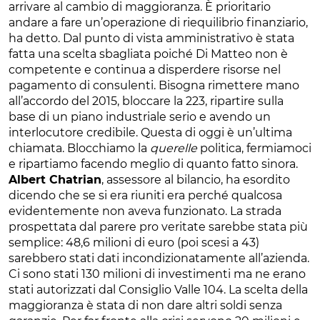
arrivare al cambio di maggioranza. È prioritario
andare a fare un’operazione di riequilibrio finanziario,
ha detto. Dal punto di vista amministrativo è stata
fatta una scelta sbagliata poiché Di Matteo non è
competente e continua a disperdere risorse nel
pagamento di consulenti. Bisogna rimettere mano
all’accordo del 2015, bloccare la 223, ripartire sulla
base di un piano industriale serio e avendo un
interlocutore credibile. Questa di oggi è un’ultima
chiamata. Blocchiamo la
querelle
politica, fermiamoci
e ripartiamo facendo meglio di quanto fatto sinora.
Albert Chatrian
, assessore al bilancio, ha esordito
dicendo che se si era riuniti era perché qualcosa
evidentemente non aveva funzionato. La strada
prospettata dal parere pro veritate sarebbe stata più
semplice: 48,6 milioni di euro (poi scesi a 43)
sarebbero stati dati incondizionatamente all’azienda.
Ci sono stati 130 milioni di investimenti ma ne erano
stati autorizzati dal Consiglio Valle 104. La scelta della
maggioranza è stata di non dare altri soldi senza