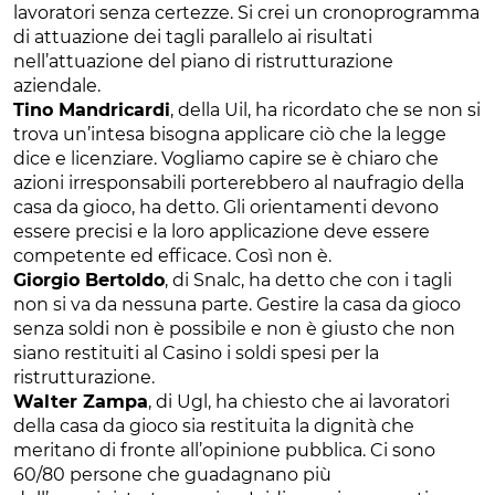
lavoratori senza certezze. Si crei un cronoprogramma
di attuazione dei tagli parallelo ai risultati
nell’attuazione del piano di ristrutturazione
aziendale.
Tino Mandricardi
, della Uil, ha ricordato che se non si
trova un’intesa bisogna applicare ciò che la legge
dice e licenziare. Vogliamo capire se è chiaro che
azioni irresponsabili porterebbero al naufragio della
casa da gioco, ha detto. Gli orientamenti devono
essere precisi e la loro applicazione deve essere
competente ed efficace. Così non è.
Giorgio Bertoldo
, di Snalc, ha detto che con i tagli
non si va da nessuna parte. Gestire la casa da gioco
senza soldi non è possibile e non è giusto che non
siano restituiti al Casino i soldi spesi per la
ristrutturazione.
Walter Zampa
, di Ugl, ha chiesto che ai lavoratori
della casa da gioco sia restituita la dignità che
meritano di fronte all’opinione pubblica. Ci sono
60/80 persone che guadagnano più