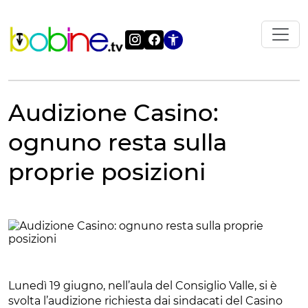
Vai
al
contenuto
Apri le impostazi
Audizione Casino:
ognuno resta sulla
proprie posizioni
Lunedì 19 giugno, nell’aula del Consiglio Valle, si è
svolta l’audizione richiesta dai sindacati del Casino