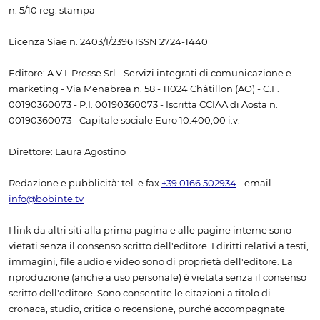
n. 5/10 reg. stampa
Licenza Siae n. 2403/I/2396 ISSN 2724-1440
Editore: A.V.I. Presse Srl - Servizi integrati di comunicazione e
marketing - Via Menabrea n. 58 - 11024 Châtillon (AO) - C.F.
00190360073 - P.I. 00190360073 - Iscritta CCIAA di Aosta n.
00190360073 - Capitale sociale Euro 10.400,00 i.v.
Direttore: Laura Agostino
Redazione e pubblicità: tel. e fax
+39 0166 502934
- email
info@bobinte.tv
I link da altri siti alla prima pagina e alle pagine interne sono
vietati senza il consenso scritto dell'editore. I diritti relativi a testi,
immagini, file audio e video sono di proprietà dell'editore. La
riproduzione (anche a uso personale) è vietata senza il consenso
scritto dell'editore. Sono consentite le citazioni a titolo di
cronaca, studio, critica o recensione, purché accompagnate