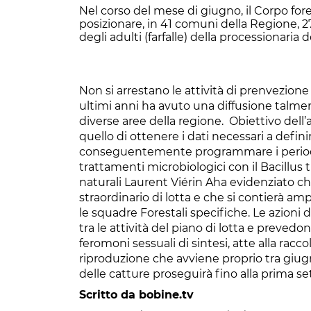
Nel corso del mese di giugno, il Corpo for
posizionare, in 41 comuni della Regione, 2
degli adulti (farfalle) della processionaria d
Non si arrestano le attività di prenvezione
ultimi anni ha avuto una diffusione talmen
diverse aree della regione. Obiettivo dell’
quello di ottenere i dati necessari a defin
conseguentemente programmare i periodi p
trattamenti microbiologici con il Bacillus t
naturali Laurent Viérin Aha evidenziato che
straordinario di lotta e che si contierà amp
le squadre Forestali specifiche. Le azioni 
tra le attività del piano di lotta e preved
feromoni sessuali di sintesi, atte alla racc
riproduzione che avviene proprio tra giug
delle catture proseguirà fino alla prima s
Scritto da bobine.tv