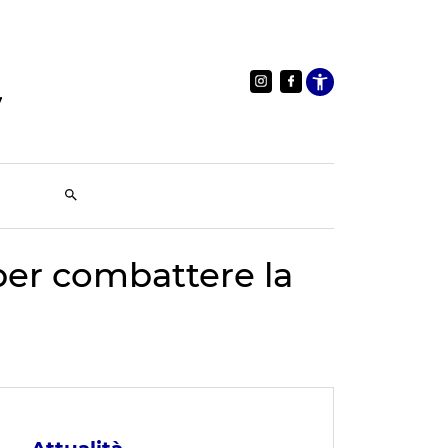
Apri le im
per combattere la