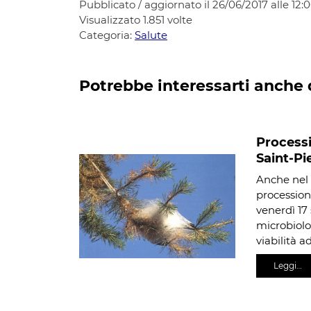
Pubblicato / aggiornato il 26/06/2017 alle 12:
Visualizzato
1.851
volte
Categoria:
Salute
Potrebbe interessarti anche 
Processi
Saint-Pi
Anche nel 
processiona
venerdì 17
microbiolog
viabilità a
Leggi…