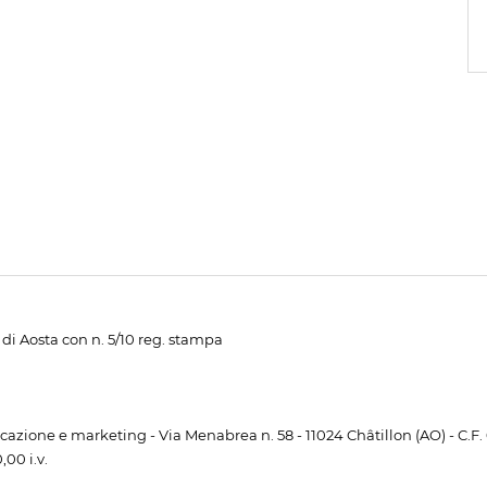
di Aosta con n. 5/10 reg. stampa
unicazione e marketing - Via Menabrea n. 58 - 11024 Châtillon (AO) - C.F
00 i.v.