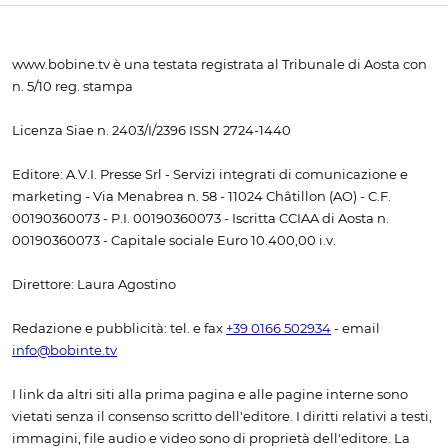
www.bobine.tv è una testata registrata al Tribunale di Aosta con
n. 5/10 reg. stampa
Licenza Siae n. 2403/I/2396 ISSN 2724-1440
Editore: A.V.I. Presse Srl - Servizi integrati di comunicazione e
marketing - Via Menabrea n. 58 - 11024 Châtillon (AO) - C.F.
00190360073 - P.I. 00190360073 - Iscritta CCIAA di Aosta n.
00190360073 - Capitale sociale Euro 10.400,00 i.v.
Direttore: Laura Agostino
Redazione e pubblicità: tel. e fax
+39 0166 502934
- email
info@bobinte.tv
I link da altri siti alla prima pagina e alle pagine interne sono
vietati senza il consenso scritto dell'editore. I diritti relativi a testi,
immagini, file audio e video sono di proprietà dell'editore. La