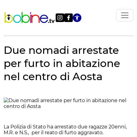
Vai
al
contenuto
Apri le impostazi
Due nomadi arrestate
per furto in abitazione
nel centro di Aosta
La Polizia di Stato ha arrestato due ragazze 20enni,
M.R. e N.S., per il reato di furto aggravato.