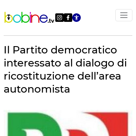
Vai
al
contenuto
Apri le impostazi
Il Partito democratico
interessato al dialogo di
ricostituzione dell’area
autonomista