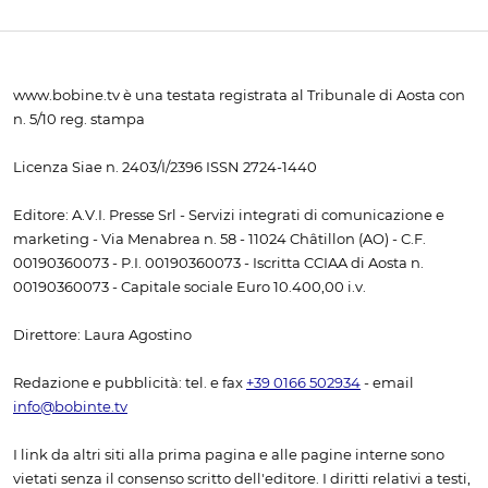
www.bobine.tv è una testata registrata al Tribunale di Aosta con
n. 5/10 reg. stampa
Licenza Siae n. 2403/I/2396 ISSN 2724-1440
Editore: A.V.I. Presse Srl - Servizi integrati di comunicazione e
marketing - Via Menabrea n. 58 - 11024 Châtillon (AO) - C.F.
00190360073 - P.I. 00190360073 - Iscritta CCIAA di Aosta n.
00190360073 - Capitale sociale Euro 10.400,00 i.v.
Direttore: Laura Agostino
Redazione e pubblicità: tel. e fax
+39 0166 502934
- email
info@bobinte.tv
I link da altri siti alla prima pagina e alle pagine interne sono
vietati senza il consenso scritto dell'editore. I diritti relativi a testi,