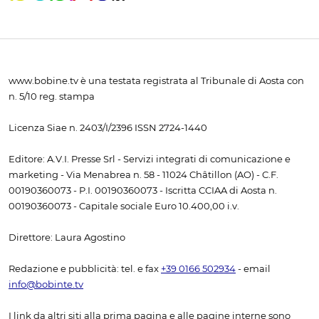
www.bobine.tv è una testata registrata al Tribunale di Aosta con
n. 5/10 reg. stampa
Licenza Siae n. 2403/I/2396 ISSN 2724-1440
Editore: A.V.I. Presse Srl - Servizi integrati di comunicazione e
marketing - Via Menabrea n. 58 - 11024 Châtillon (AO) - C.F.
00190360073 - P.I. 00190360073 - Iscritta CCIAA di Aosta n.
00190360073 - Capitale sociale Euro 10.400,00 i.v.
Direttore: Laura Agostino
Redazione e pubblicità: tel. e fax
+39 0166 502934
- email
info@bobinte.tv
I link da altri siti alla prima pagina e alle pagine interne sono