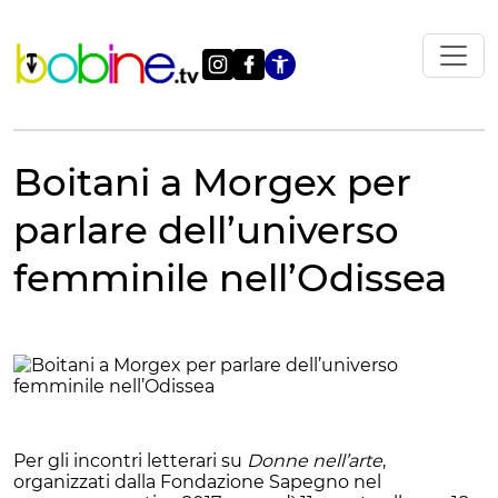
Vai
al
contenuto
Apri le impostazi
Boitani a Morgex per
parlare dell’universo
femminile nell’Odissea
Per gli incontri letterari su
Donne nell’arte
,
organizzati dalla Fondazione Sapegno nel