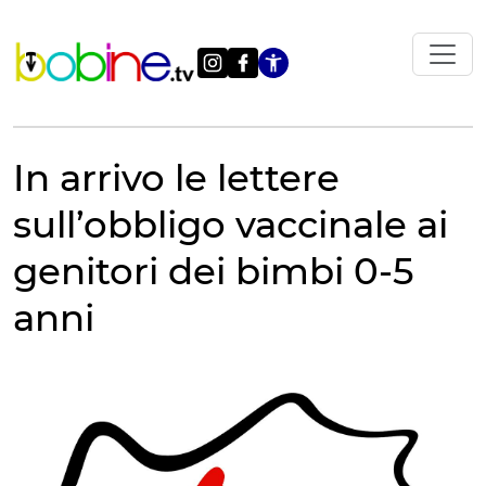
Vai
al
contenuto
Apri le impostazi
In arrivo le lettere
sull’obbligo vaccinale ai
genitori dei bimbi 0-5
anni