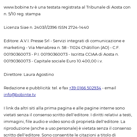
www.bobine.tv è una testata registrata al Tribunale di Aosta con
n. 5/10 reg. stampa
Licenza Siae n. 2403/I/2396 ISSN 2724-1440
Editore: A.V.I. Presse Srl - Servizi integrati di comunicazione e
marketing - Via Menabrea n. 58 - 11024 Châtillon (AO) - C.F.
00190360073 - P.I. 00190360073 - Iscritta CCIAA di Aosta n.
00190360073 - Capitale sociale Euro 10.400,00 i.v.
Direttore: Laura Agostino
Redazione e pubblicità: tel. e fax
+39 0166 502934
- email
info@bobinte.tv
I link da altri siti alla prima pagina e alle pagine interne sono
vietati senza il consenso scritto dell'editore. I diritti relativi a testi,
immagini, file audio e video sono di proprietà dell'editore. La
riproduzione (anche a uso personale) è vietata senza il consenso
scritto dell'editore. Sono consentite le citazioni a titolo di