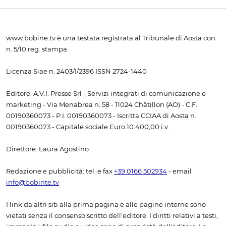
www.bobine.tv è una testata registrata al Tribunale di Aosta con
n. 5/10 reg. stampa
Licenza Siae n. 2403/I/2396 ISSN 2724-1440
Editore: A.V.I. Presse Srl - Servizi integrati di comunicazione e
marketing - Via Menabrea n. 58 - 11024 Châtillon (AO) - C.F.
00190360073 - P.I. 00190360073 - Iscritta CCIAA di Aosta n.
00190360073 - Capitale sociale Euro 10.400,00 i.v.
Direttore: Laura Agostino
Redazione e pubblicità: tel. e fax
+39 0166 502934
- email
info@bobinte.tv
I link da altri siti alla prima pagina e alle pagine interne sono
vietati senza il consenso scritto dell'editore. I diritti relativi a testi,