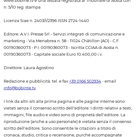
www.bobine.tv è una testata registrata al Tribunale di Aosta con
n. 5/10 reg. stampa
Licenza Siae n. 2403/I/2396 ISSN 2724-1440
Editore: A.V.I. Presse Srl - Servizi integrati di comunicazione e
marketing - Via Menabrea n. 58 - 11024 Châtillon (AO) - C.F.
00190360073 - P.I. 00190360073 - Iscritta CCIAA di Aosta n.
00190360073 - Capitale sociale Euro 10.400,00 i.v.
Direttore: Laura Agostino
Redazione e pubblicità: tel. e fax
+39 0166 502934
- email
info@bobinte.tv
I link da altri siti alla prima pagina e alle pagine interne sono
vietati senza il consenso scritto dell'editore. I diritti relativi a testi,
immagini, file audio e video sono di proprietà dell'editore. La
riproduzione (anche a uso personale) è vietata senza il consenso
scritto dell'editore. Sono consentite le citazioni a titolo di
cronaca, studio, critica o recensione, purché accompagnate