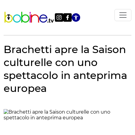
Vai
al
contenuto
Apri le impostazi
Brachetti apre la Saison
culturelle con uno
spettacolo in anteprima
europea