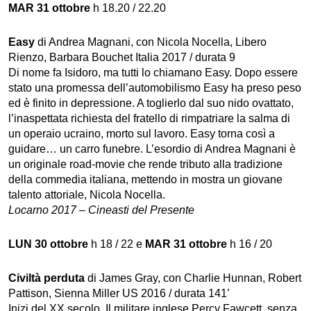
MAR 31 ottobre
h 18.20 / 22.20
Easy
di Andrea Magnani, con Nicola Nocella, Libero
Rienzo, Barbara Bouchet Italia 2017 / durata 9
Di nome fa Isidoro, ma tutti lo chiamano Easy. Dopo essere
stato una promessa dell’automobilismo Easy ha preso peso
ed è finito in depressione. A toglierlo dal suo nido ovattato,
l’inaspettata richiesta del fratello di rimpatriare la salma di
un operaio ucraino, morto sul lavoro. Easy torna così a
guidare… un carro funebre. L’esordio di Andrea Magnani è
un originale road-movie che rende tributo alla tradizione
della commedia italiana, mettendo in mostra un giovane
talento attoriale, Nicola Nocella.
Locarno 2017 – Cineasti del Presente
LUN 30 ottobre
h 18 / 22 e
MAR 31 ottobre
h 16 / 20
Civiltà perduta
di James Gray, con Charlie Hunnan, Robert
Pattison, Sienna Miller US 2016 / durata 141’
Inizi del XX secolo. Il militare inglese Percy Fawcett, senza