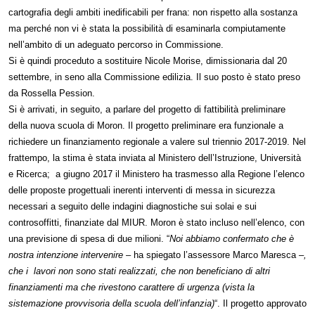
cartografia degli ambiti inedificabili per frana: non rispetto alla sostanza
ma perché non vi è stata la possibilità di esaminarla compiutamente
nell’ambito di un adeguato percorso in Commissione.
Si è quindi proceduto a sostituire Nicole Morise, dimissionaria dal 20
settembre, in seno alla Commissione edilizia. Il suo posto è stato preso
da Rossella Pession.
Si è arrivati, in seguito, a parlare del progetto di fattibilità preliminare
della nuova scuola di Moron.
Il progetto preliminare era funzionale a
richiedere un finanziamento regionale a valere sul triennio 2017-2019.
Nel
frattempo, la stima è stata inviata al Ministero dell’Istruzione, Università
e Ricerca; a giugno 2017 il Ministero ha trasmesso alla Regione l’elenco
delle proposte progettuali inerenti interventi di messa in sicurezza
necessari a seguito delle indagini diagnostiche sui solai e sui
controsoffitti, finanziate dal MIUR. Moron è stato incluso nell’elenco, con
una previsione di spesa di due milioni. “
Noi abbiamo confermato che è
nostra intenzione intervenire
– ha spiegato l’assessore Marco Maresca –
,
che i lavori non sono stati realizzati, che non beneficiano di altri
finanziamenti ma che rivestono carattere di urgenza (vista la
sistemazione provvisoria della scuola dell’infanzia)
“.
Il progetto approvato