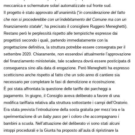
meccanica e schermature solari automatizzate sul fronte sud.
Il progetto è stato approvato all’unanimità (“
in considerazione del fatto
che non si procederebbe con un’indebitamento del Comune ma con un
finanziamento statale
“, ha precisato il consigliere Ruggero Meneghetti).
Restano però le perplessità rispetto alle tempistiche espresse dai
progettisti secondo i quali, partendo immediatamente con la
progettazione definitiva, la struttura potrebbe essere consegnata per il
settembre 2020. Chiaramente, non essendovi attualmente l’approvazione
del finanziamento ministeriale, tale scadenza dovrà essere posticipata di
conseguenza sino alla data di erogazione. Però Meneghetti ha espresso
scetticismo anche rispetto al fatto che un solo anno di cantiere sia
necessario per completare le fasi di demolizione e ricostruzione.
È poi stata affrontata la questione delle tariffe dei parcheggi a
pagamento. In giugno, il Consiglio aveva deliberato a favore di una
modifica tariffaria relativa alla struttura sottostante i campi dell’Oratorio.
Era stata prevista l’introduzione della sosta gratuita per mezz’ora e la
sperimentazione di un
baby pass
per i coloro che accompagnano i
bambini a scuola. Nell’attuazione del deliberato vi sono stati alcuni
intoppi procedurali e la Giunta ha proposto all’aula di ripristinare la