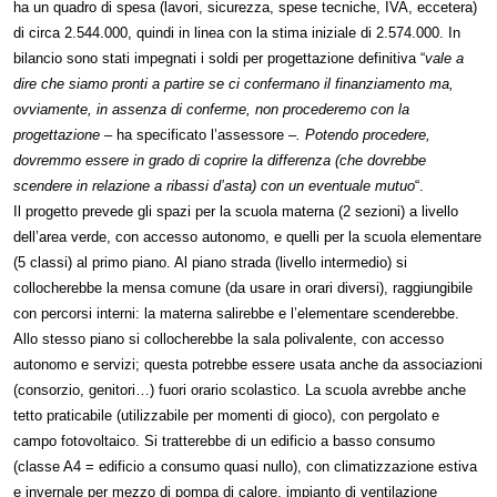
ha un quadro di spesa (lavori, sicurezza, spese tecniche, IVA, eccetera)
di circa 2.544.000, quindi in linea con la stima iniziale di 2.574.000. In
bilancio sono stati impegnati i soldi per progettazione definitiva “
vale a
dire che siamo pronti a partire se ci confermano il finanziamento ma,
ovviamente, in assenza di conferme, non procederemo con la
progettazione –
ha specificato l’assessore –
. Potendo procedere,
dovremmo essere in grado di coprire la differenza (che dovrebbe
scendere in relazione a ribassi d’asta) con un eventuale mutuo
“.
Il progetto prevede gli spazi per la scuola materna (2 sezioni) a livello
dell’area verde, con accesso autonomo, e quelli per la scuola elementare
(5 classi) al primo piano. Al piano strada (livello intermedio) si
collocherebbe la mensa comune (da usare in orari diversi), raggiungibile
con percorsi interni: la materna salirebbe e l’elementare scenderebbe.
Allo stesso piano si collocherebbe la sala polivalente, con accesso
autonomo e servizi; questa potrebbe essere usata anche da associazioni
(consorzio, genitori…) fuori orario scolastico. La scuola avrebbe anche
tetto praticabile (utilizzabile per momenti di gioco), con pergolato e
campo fotovoltaico. Si tratterebbe di un edificio a basso consumo
(classe A4 = edificio a consumo quasi nullo), con climatizzazione estiva
e invernale per mezzo di pompa di calore, impianto di ventilazione