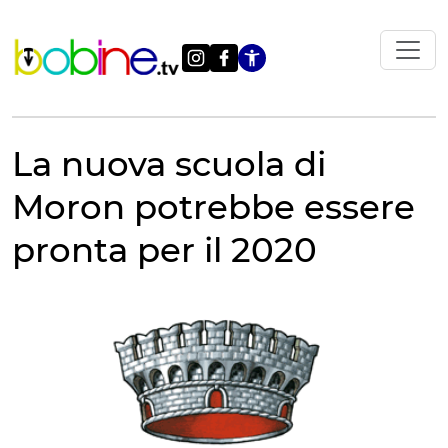
Vai
al
contenuto
Apri le impostazi
La nuova scuola di
Moron potrebbe essere
pronta per il 2020