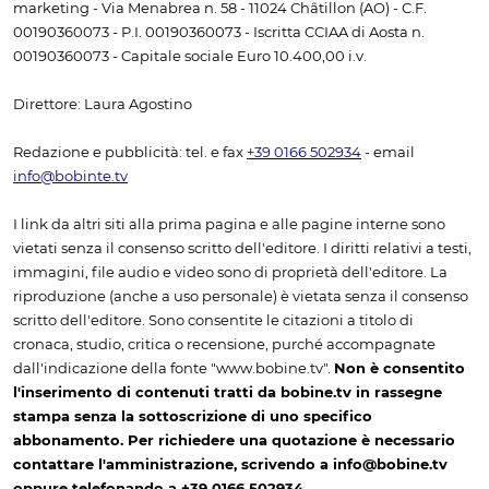
marketing - Via Menabrea n. 58 - 11024 Châtillon (AO) - C.F.
00190360073 - P.I. 00190360073 - Iscritta CCIAA di Aosta n.
00190360073 - Capitale sociale Euro 10.400,00 i.v.
Direttore: Laura Agostino
Redazione e pubblicità: tel. e fax
+39 0166 502934
- email
info@bobinte.tv
I link da altri siti alla prima pagina e alle pagine interne sono
vietati senza il consenso scritto dell'editore. I diritti relativi a testi,
immagini, file audio e video sono di proprietà dell'editore. La
riproduzione (anche a uso personale) è vietata senza il consenso
scritto dell'editore. Sono consentite le citazioni a titolo di
cronaca, studio, critica o recensione, purché accompagnate
dall'indicazione della fonte "www.bobine.tv".
Non è consentito
l'inserimento di contenuti tratti da bobine.tv in rassegne
stampa senza la sottoscrizione di uno specifico
abbonamento. Per richiedere una quotazione è necessario
contattare l'amministrazione, scrivendo a info@bobine.tv
oppure telefonando a +39 0166 502934