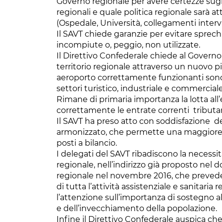
Governo regionale per avere certezze sugl
regionali e quale politica regionale sarà at
(Ospedale, Università, collegamenti interva
Il SAVT chiede garanzie per evitare sprechi 
incompiute o, peggio, non utilizzate.
Il Direttivo Confederale chiede al Governo 
territorio regionale attraverso un nuovo pia
aeroporto correttamente funzionanti sono
settori turistico, industriale e commerciale
Rimane di primaria importanza la lotta all
correttamente le entrate correnti tributari
Il SAVT ha preso atto con soddisfazione del
armonizzato, che permette una maggiore elas
posti a bilancio.
I delegati del SAVT ribadiscono la necessit
regionale, nell’indirizzo già proposto nel 
regionale nel novembre 2016, che prevede
di tutta l’attività assistenziale e sanitaria
l’attenzione sull’importanza di sostegno al
e dell’invecchiamento della popolazione.
Infine il Direttivo Confederale auspica ch