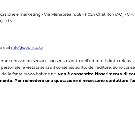
unicazione e marketing - Via Menabrea n. 58 - 11024 Châtillon (AO) - C.F
00 i.v.
email
info@bobinte.tv
erne sono vietati senza il consenso scritto dell'editore. I diritti relativ
ersonale) è vietata senza il consenso scritto dell'editore. Sono consenti
 della fonte "www.bobine.tv".
Non è consentito l'inserimento di co
mento. Per richiedere una quotazione è necessario contattare l'