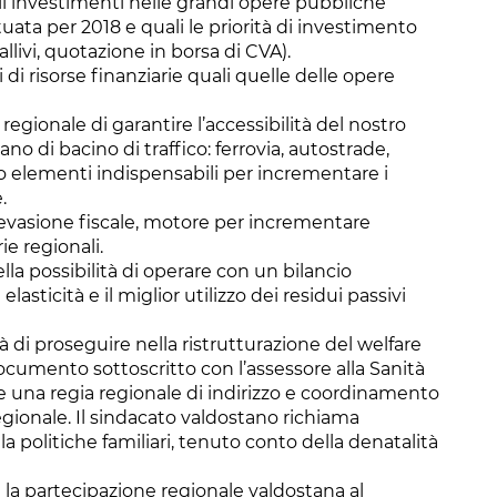
i investimenti nelle grandi opere pubbliche
tuata per 2018 e quali le priorità di investimento
llivi, quotazione in borsa di CVA).
di risorse finanziarie quali quelle delle opere
regionale di garantire l’accessibilità del nostro
no di bacino di traffico: ferrovia, autostrade,
 elementi indispensabili per incrementare i
.
’evasione fiscale, motore per incrementare
e regionali.
la possibilità di operare con un bilancio
ticità e il miglior utilizzo dei residui passivi
à di proseguire nella ristrutturazione del welfare
documento sottoscritto con l’assessore alla Sanità
 una regia regionale di indirizzo e coordinamento
 regionale. Il sindacato valdostano richiama
la politiche familiari, tenuto conto della denatalità
e la partecipazione regionale valdostana al