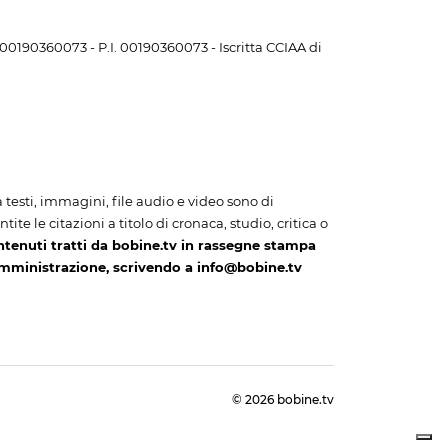
. 00190360073 - P.I. 00190360073 - Iscritta CCIAA di
i a testi, immagini, file audio e video sono di
te le citazioni a titolo di cronaca, studio, critica o
ntenuti tratti da bobine.tv in rassegne stampa
amministrazione, scrivendo a info@bobine.tv
© 2026 bobine.tv