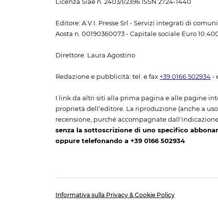
Licenza Siae n. 2403/I/2396 ISSN 2724-1440
Editore: A.V.I. Presse Srl - Servizi integrati di com
Aosta n. 00190360073 - Capitale sociale Euro 10.400,
Direttore: Laura Agostino
Redazione e pubblicità: tel. e fax
+39 0166 502934
- 
I link da altri siti alla prima pagina e alle pagine int
proprietà dell'editore. La riproduzione (anche a uso p
recensione, purché accompagnate dall'indicazione
senza la sottoscrizione di uno specifico abbona
oppure telefonando a +39 0166 502934
Informativa sulla Privacy & Cookie Policy