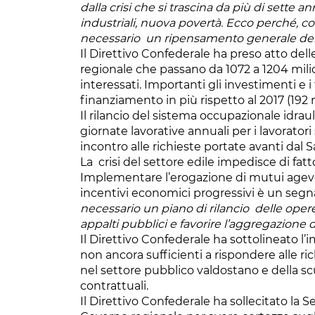
dalla crisi che si trascina da più di sette
industriali, nuova povertà. Ecco perché, c
necessario un ripensamento generale dei n
Il Direttivo Confederale ha preso atto dell
regionale che passano da 1072 a 1204 milion
interessati. Importanti gli investimenti e i 
finanziamento in più rispetto al 2017 (192 mi
Il rilancio del sistema occupazionale idrau
giornate lavorative annuali per i lavoratori
incontro alle richieste portate avanti dal
La crisi del settore edile impedisce di fat
Implementare l’erogazione di mutui agevola
incentivi economici progressivi è un segna
necessario un piano di rilancio delle opere
appalti pubblici e favorire l’aggregazione
Il Direttivo Confederale ha sottolineato l
non ancora sufficienti a rispondere alle ri
nel settore pubblico valdostano e della sc
contrattuali.
Il Direttivo Confederale ha sollecitato la S