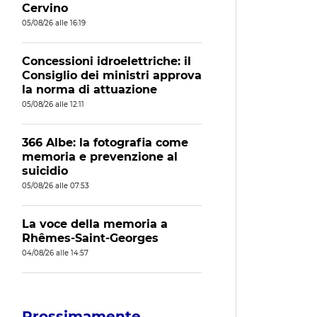
Cervino
05/08/26 alle 16:19
Concessioni idroelettriche: il
Consiglio dei ministri approva
la norma di attuazione
05/08/26 alle 12:11
366 Albe: la fotografia come
memoria e prevenzione al
suicidio
05/08/26 alle 07:53
La voce della memoria a
Rhêmes-Saint-Georges
04/08/26 alle 14:57
Prossimamente