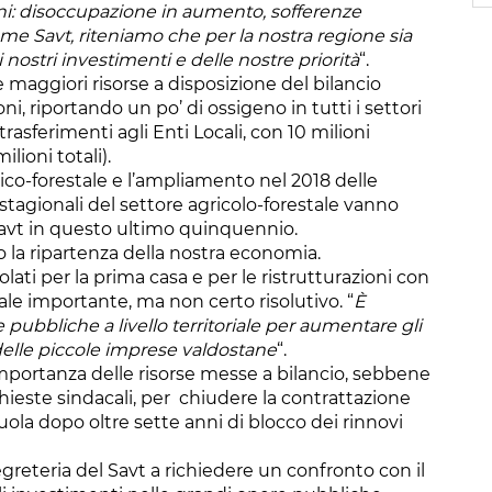
 anni: disoccupazione in aumento, sofferenze
ome Savt, riteniamo che per la nostra regione sia
ostri investimenti e delle nostre priorità
“.
e maggiori risorse a disposizione del bilancio
i, riportando un po’ di ossigeno in tutti i settori
trasferimenti agli Enti Locali, con 10 milioni
lioni totali).
lico-forestale e l’ampliamento nel 2018 delle
 stagionali del settore agricolo-forestale vanno
 Savt in questo ultimo quinquennio.
to la ripartenza della nostra economia.
ti per la prima casa e per le ristrutturazioni con
le importante, ma non certo risolutivo. “
È
 pubbliche a livello territoriale per aumentare gli
 delle piccole imprese valdostane
“.
’importanza delle risorse messe a bilancio, sebbene
chieste sindacali, per chiudere la contrattazione
uola dopo oltre sette anni di blocco dei rinnovi
egreteria del Savt a richiedere un confronto con il