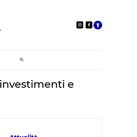
Apri le im
 investimenti e