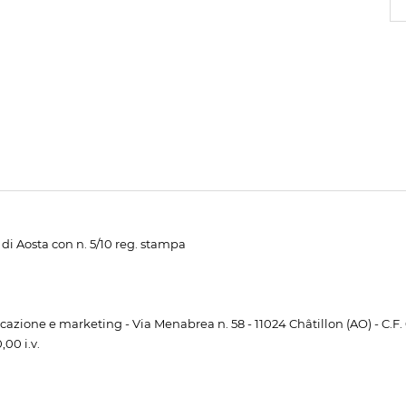
di Aosta con n. 5/10 reg. stampa
unicazione e marketing - Via Menabrea n. 58 - 11024 Châtillon (AO) - C.F
00 i.v.