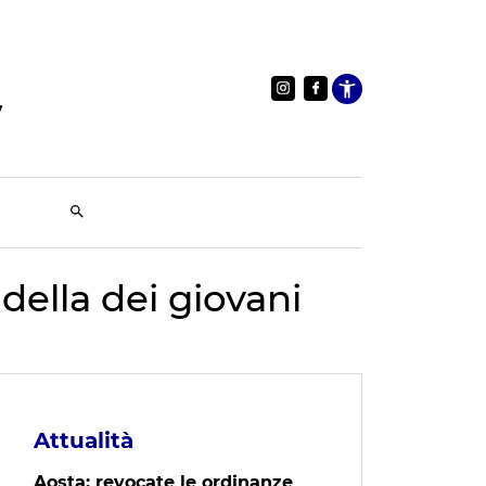
Apri le im
della dei giovani
Attualità
Aosta: revocate le ordinanze