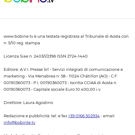
www.bobine.tv è una testata registrata al Tribunale di Aosta con
n. 5/10 reg. stampa
Licenza Siae n. 2403/I/2396 ISSN 2724-1440
Editore: A.V.I. Presse Srl - Servizi integrati di comunicazione e
marketing - Via Menabrea n. 58 - 11024 Châtillon (AO) - C.F.
00190360073 - P.I. 00190360073 - Iscritta CCIAA di Aosta n.
00190360073 - Capitale sociale Euro 10.400,00 i.v.
Direttore: Laura Agostino
Redazione e pubblicità: tel. e fax
+39 0166 502934
- email
info@bobinte.tv