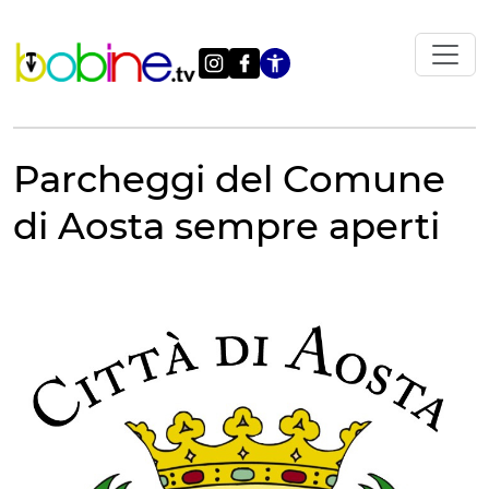
Vai
al
contenuto
Apri le impostazi
Parcheggi del Comune
di Aosta sempre aperti