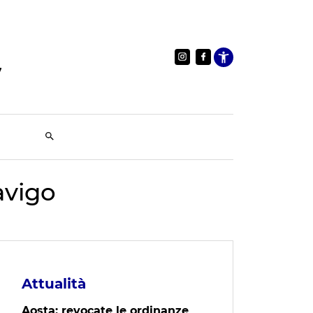
Apri le im
avigo
Attualità
Aosta: revocate le ordinanze