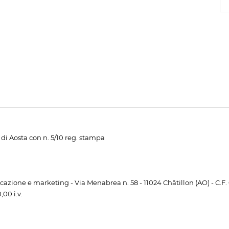
di Aosta con n. 5/10 reg. stampa
unicazione e marketing - Via Menabrea n. 58 - 11024 Châtillon (AO) - C.F
00 i.v.