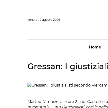
Vai
al
contenuto
venerdì, 7 agosto 2026
Home
Gressan: I giustizia
Martedì 7 marzo, alle ore 21, nel Castello L
presenterà il libro
Giustizialisti, così la pol