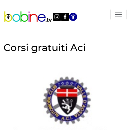
Vai
al
contenuto
Apri le impostazi
Corsi gratuiti Aci