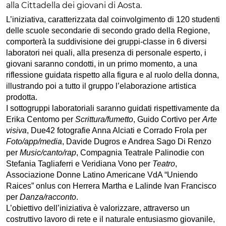
alla Cittadella dei giovani di Aosta.
L’iniziativa, caratterizzata dal coinvolgimento di 120 studenti
delle scuole secondarie di secondo grado della Regione,
comporterà la suddivisione dei gruppi-classe in 6 diversi
laboratori nei quali, alla presenza di personale esperto, i
giovani saranno condotti, in un primo momento, a una
riflessione guidata rispetto alla figura e al ruolo della donna,
illustrando poi a tutto il gruppo l’elaborazione artistica
prodotta.
I sottogruppi laboratoriali saranno guidati rispettivamente da
Erika Centomo per
Scrittura/fumetto
, Guido Cortivo per
Arte
visiva
, Due42 fotografie Anna Alciati e Corrado Frola per
Foto/app/media
, Davide Dugros e Andrea Sago Di Renzo
per
Music/canto/rap
, Compagnia Teatrale Palinodie con
Stefania Tagliaferri e Veridiana Vono per
Teatro
,
Associazione Donne Latino Americane VdA “Uniendo
Raices” onlus con Herrera Martha e Lalinde Ivan Francisco
per
Danza/racconto
.
L’obiettivo dell’iniziativa è valorizzare, attraverso un
costruttivo lavoro di rete e il naturale entusiasmo giovanile,