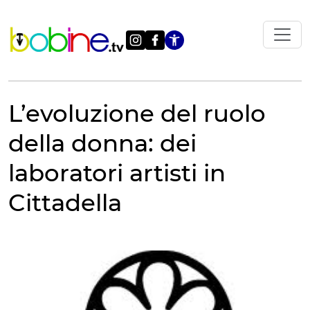
Vai
al
contenuto
Apri le impostazi
L’evoluzione del ruolo
della donna: dei
laboratori artisti in
Cittadella