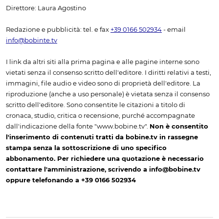
Direttore: Laura Agostino
Redazione e pubblicità: tel. e fax
+39 0166 502934
- email
info@bobinte.tv
I link da altri siti alla prima pagina e alle pagine interne sono
vietati senza il consenso scritto dell'editore. I diritti relativi a testi,
immagini, file audio e video sono di proprietà dell'editore. La
riproduzione (anche a uso personale) è vietata senza il consenso
scritto dell'editore. Sono consentite le citazioni a titolo di
cronaca, studio, critica o recensione, purché accompagnate
dall'indicazione della fonte "www.bobine.tv".
Non è consentito
l'inserimento di contenuti tratti da bobine.tv in rassegne
stampa senza la sottoscrizione di uno specifico
abbonamento. Per richiedere una quotazione è necessario
contattare l'amministrazione, scrivendo a info@bobine.tv
oppure telefonando a +39 0166 502934