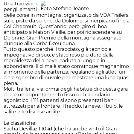
Una tradizione
Foto Stefano Jeante –
per gli amanti
delle corse in montagna, organizzato da VDA Trailers
sulle piste da sci che, da Dolonne, si inerpicano fino a
Col Checrouit. Quest’anno, però, giro di boa
anticipato a Maison Vieille, per poi ridiscendere su
Dolonne. Gran Premio della montagna assegnato
dunque alla Corba Dzeuleuna.
Tutto questo perché il tracciato, già tecnico e
impegnativo di suo, e stato reso più duro dalla
morbidezza della neve, caduta a lungo e in
abbondanza. Il clima è stato comunque magnanimo
al momento della partenza, regalando agli atleti un
cielo sgombro di nuvole per mostrare una luna quasi
piena.
Molti trailer al via: ormai degli habitué di questa gara
che è un appuntamento fisso del calendario
agonistico. I 111 partenti si sono presentati ben
attrezzati per affrontare il freddo, la neve, il buio, le
salite e le discese ardite.
Le classifiche:
Sacha Devillaz 1.10.41 (che ha anche vinto il Gran