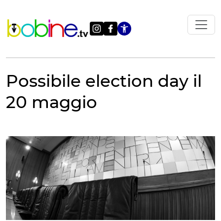
Vai
al
contenuto
Apri le impostazi
Possibile election day il
20 maggio