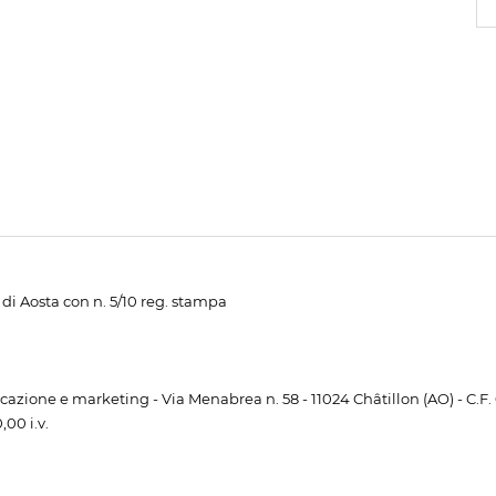
di Aosta con n. 5/10 reg. stampa
unicazione e marketing - Via Menabrea n. 58 - 11024 Châtillon (AO) - C.F
00 i.v.