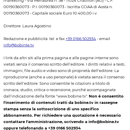
marketing - Via Menabrea n. 58 - 11024 Châtillon (AO) - C.F.
00190360073 - P.I. 00190360073 - Iscritta CCIAA di Aosta n.
00190360073 - Capitale sociale Euro 10.400,00 i.v.
Direttore: Laura Agostino
Redazione e pubblicità: tel. e fax
+39 0166 502934
- email
info@bobinte.tv
I link da altri siti alla prima pagina e alle pagine interne sono
vietati senza il consenso scritto dell'editore. I diritti relativi a testi,
immagini, file audio e video sono di proprietà dell'editore. La
riproduzione (anche a uso personale) è vietata senza il consenso
scritto dell'editore. Sono consentite le citazioni a titolo di
cronaca, studio, critica o recensione, purché accompagnate
dall'indicazione della fonte "www.bobine.tv".
Non è consentito
l'inserimento di contenuti tratti da bobine.tv in rassegne
stampa senza la sottoscrizione di uno specifico
abbonamento. Per richiedere una quotazione è necessario
contattare l'amministrazione, scrivendo a info@bobine.tv
oppure telefonando a +39 0166 502934