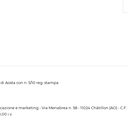
di Aosta con n. 5/10 reg. stampa
unicazione e marketing - Via Menabrea n. 58 - 11024 Châtillon (AO) - C.F
00 i.v.