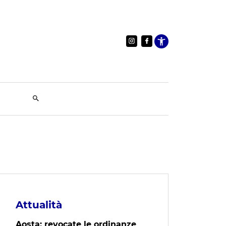
Apri le im
Attualità
Aosta: revocate le ordinanze