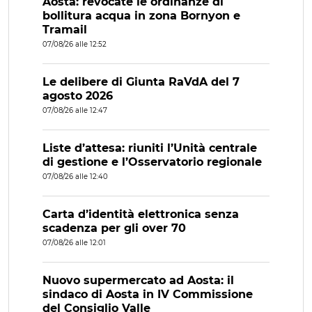
Aosta: revocate le ordinanze di
bollitura acqua in zona Bornyon e
Tramail
07/08/26 alle 12:52
Le delibere di Giunta RaVdA del 7
agosto 2026
07/08/26 alle 12:47
Liste d’attesa: riuniti l’Unità centrale
di gestione e l’Osservatorio regionale
07/08/26 alle 12:40
Carta d’identità elettronica senza
scadenza per gli over 70
07/08/26 alle 12:01
Nuovo supermercato ad Aosta: il
sindaco di Aosta in IV Commissione
del Consiglio Valle