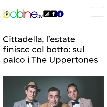
Vai
al
contenuto
Apri le impostazi
Cittadella, l’estate
finisce col botto: sul
palco i The Uppertones