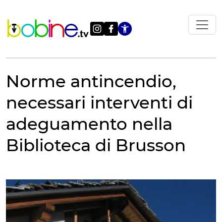
Vai
al
contenuto
Apri le impostazi
Norme antincendio,
necessari interventi di
adeguamento nella
Biblioteca di Brusson