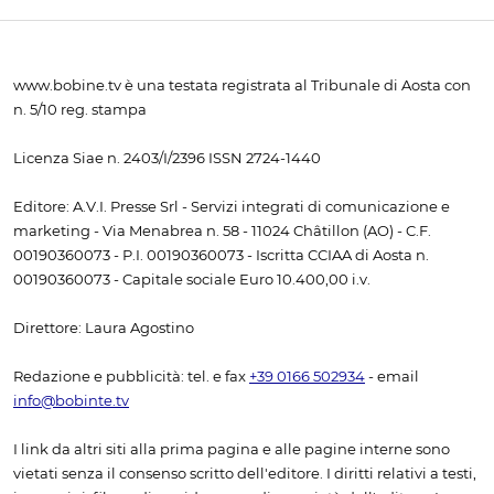
www.bobine.tv è una testata registrata al Tribunale di Aosta con
n. 5/10 reg. stampa
Licenza Siae n. 2403/I/2396 ISSN 2724-1440
Editore: A.V.I. Presse Srl - Servizi integrati di comunicazione e
marketing - Via Menabrea n. 58 - 11024 Châtillon (AO) - C.F.
00190360073 - P.I. 00190360073 - Iscritta CCIAA di Aosta n.
00190360073 - Capitale sociale Euro 10.400,00 i.v.
Direttore: Laura Agostino
Redazione e pubblicità: tel. e fax
+39 0166 502934
- email
info@bobinte.tv
I link da altri siti alla prima pagina e alle pagine interne sono
vietati senza il consenso scritto dell'editore. I diritti relativi a testi,