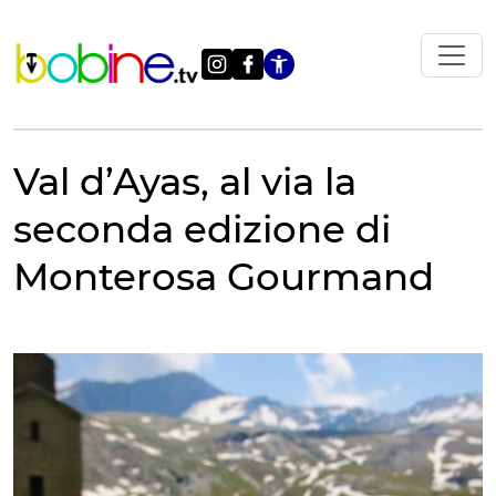
Vai
al
contenuto
Apri le impostazi
Val d’Ayas, al via la
seconda edizione di
Monterosa Gourmand