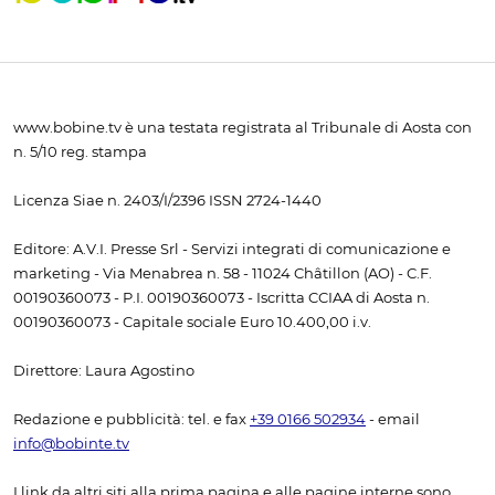
www.bobine.tv è una testata registrata al Tribunale di Aosta con
n. 5/10 reg. stampa
Licenza Siae n. 2403/I/2396 ISSN 2724-1440
Editore: A.V.I. Presse Srl - Servizi integrati di comunicazione e
marketing - Via Menabrea n. 58 - 11024 Châtillon (AO) - C.F.
00190360073 - P.I. 00190360073 - Iscritta CCIAA di Aosta n.
00190360073 - Capitale sociale Euro 10.400,00 i.v.
Direttore: Laura Agostino
Redazione e pubblicità: tel. e fax
+39 0166 502934
- email
info@bobinte.tv
I link da altri siti alla prima pagina e alle pagine interne sono