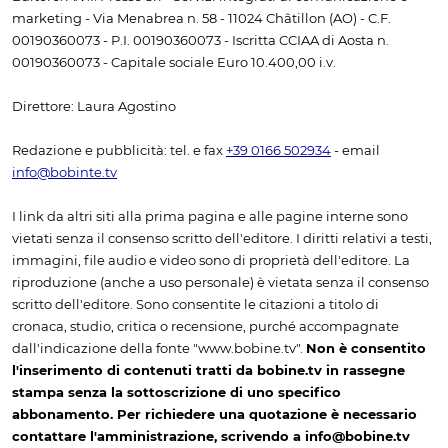
marketing - Via Menabrea n. 58 - 11024 Châtillon (AO) - C.F.
00190360073 - P.I. 00190360073 - Iscritta CCIAA di Aosta n.
00190360073 - Capitale sociale Euro 10.400,00 i.v.
Direttore: Laura Agostino
Redazione e pubblicità: tel. e fax
+39 0166 502934
- email
info@bobinte.tv
I link da altri siti alla prima pagina e alle pagine interne sono
vietati senza il consenso scritto dell'editore. I diritti relativi a testi,
immagini, file audio e video sono di proprietà dell'editore. La
riproduzione (anche a uso personale) è vietata senza il consenso
scritto dell'editore. Sono consentite le citazioni a titolo di
cronaca, studio, critica o recensione, purché accompagnate
dall'indicazione della fonte "www.bobine.tv".
Non è consentito
l'inserimento di contenuti tratti da bobine.tv in rassegne
stampa senza la sottoscrizione di uno specifico
abbonamento. Per richiedere una quotazione è necessario
contattare l'amministrazione, scrivendo a info@bobine.tv