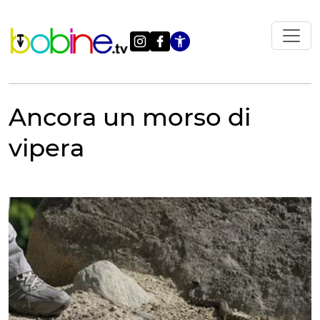
Vai
al
contenuto
Apri le impostazi
Ancora un morso di
vipera