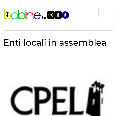
Vai
al
contenuto
Apri le impostazi
Enti locali in assemblea