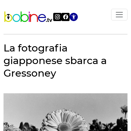
Vai
al
contenuto
Apri le impostazi
La fotografia
giapponese sbarca a
Gressoney