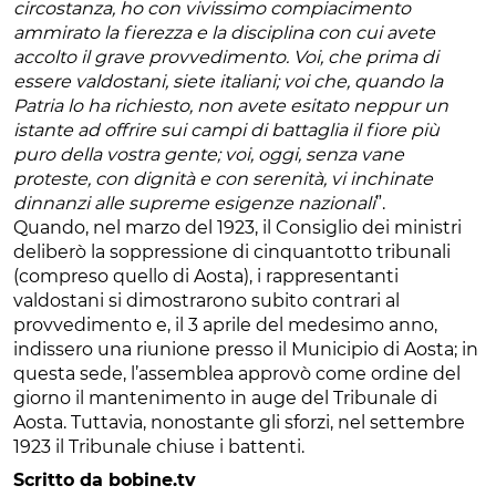
circostanza, ho con vivissimo compiacimento
ammirato la fierezza e la disciplina con cui avete
accolto il grave provvedimento. Voi, che prima di
essere valdostani, siete italiani; voi che, quando la
Patria lo ha richiesto, non avete esitato neppur un
istante ad offrire sui campi di battaglia il fiore più
puro della vostra gente; voi, oggi, senza vane
proteste, con dignità e con serenità, vi inchinate
dinnanzi alle supreme esigenze nazionali
”.
Quando, nel marzo del 1923, il Consiglio dei ministri
deliberò la soppressione di cinquantotto tribunali
(compreso quello di Aosta), i rappresentanti
valdostani si dimostrarono subito contrari al
provvedimento e, il 3 aprile del medesimo anno,
indissero una riunione presso il Municipio di Aosta; in
questa sede, l’assemblea approvò come ordine del
giorno il mantenimento in auge del Tribunale di
Aosta. Tuttavia, nonostante gli sforzi, nel settembre
1923 il Tribunale chiuse i battenti.
Scritto da bobine.tv