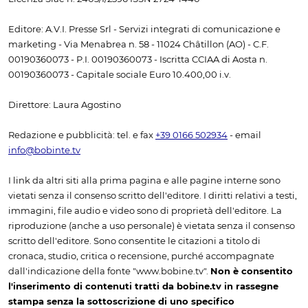
Editore: A.V.I. Presse Srl - Servizi integrati di comunicazione e
marketing - Via Menabrea n. 58 - 11024 Châtillon (AO) - C.F.
00190360073 - P.I. 00190360073 - Iscritta CCIAA di Aosta n.
00190360073 - Capitale sociale Euro 10.400,00 i.v.
Direttore: Laura Agostino
Redazione e pubblicità: tel. e fax
+39 0166 502934
- email
info@bobinte.tv
I link da altri siti alla prima pagina e alle pagine interne sono
vietati senza il consenso scritto dell'editore. I diritti relativi a testi,
immagini, file audio e video sono di proprietà dell'editore. La
riproduzione (anche a uso personale) è vietata senza il consenso
scritto dell'editore. Sono consentite le citazioni a titolo di
cronaca, studio, critica o recensione, purché accompagnate
dall'indicazione della fonte "www.bobine.tv".
Non è consentito
l'inserimento di contenuti tratti da bobine.tv in rassegne
stampa senza la sottoscrizione di uno specifico