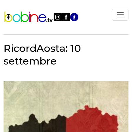
Vai
al
contenuto
Apri le impostazi
RicordAosta: 10
settembre